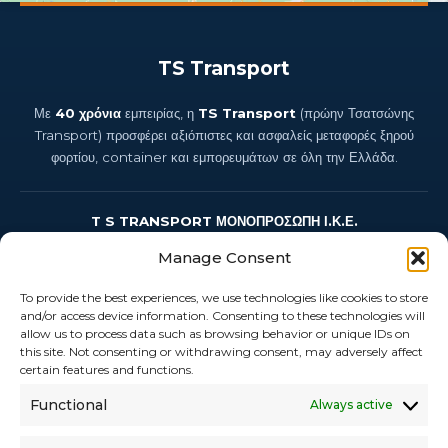
TS Transport
Με
40 χρόνια
εμπειρίας, η
TS Transport
(πρώην Τσατσώνης
Transport) προσφέρει αξιόπιστες και ασφαλείς μεταφορές ξηρού
φορτίου, container και εμπορευμάτων σε όλη την Ελλάδα.
T S TRANSPORT ΜΟΝΟΠΡΟΣΩΠΗ Ι.Κ.Ε.
Έδρα: Ευαγγελιστρίας 47, 24100 Καλαμάτα, Μεσσηνία
Manage Consent
Αρ. ΓΕΜΗ: 194882445000 · ΑΦΜ: 803338307
→ Αναλυτικά εταιρικά στοιχεία
To provide the best experiences, we use technologies like cookies to store
and/or access device information. Consenting to these technologies will
allow us to process data such as browsing behavior or unique IDs on
this site. Not consenting or withdrawing consent, may adversely affect
certain features and functions.
Email
Τηλέφωνο
Functional
Always active
Instagram