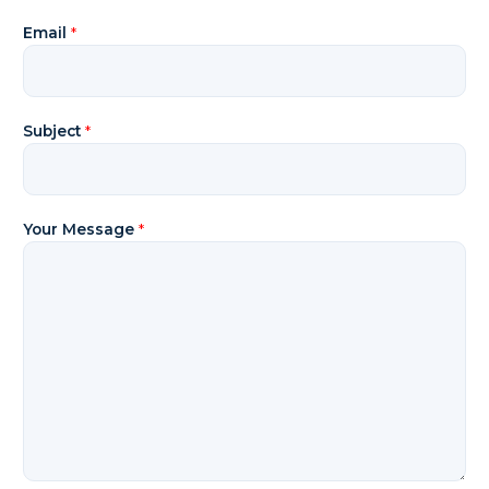
*
Email
*
Y
o
u
r
Subject
*
Y
o
u
r
Your Message
*